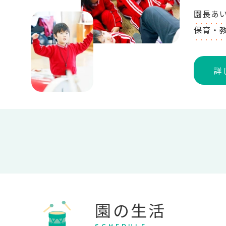
園長あ
保育・
詳
園の生活